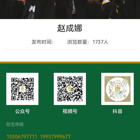
赵成娜
发布时间：
浏览数量：1737人
公众号
视频号
抖音
招生热线
15306797711 19957999677